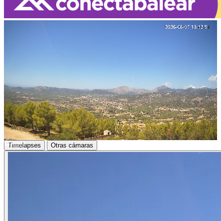
Loaded
:
100.00%
Timelapses
Otras cámaras