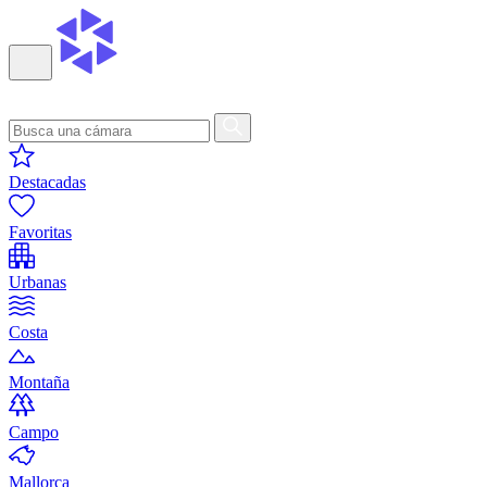
Destacadas
Favoritas
Urbanas
Costa
Montaña
Campo
Mallorca