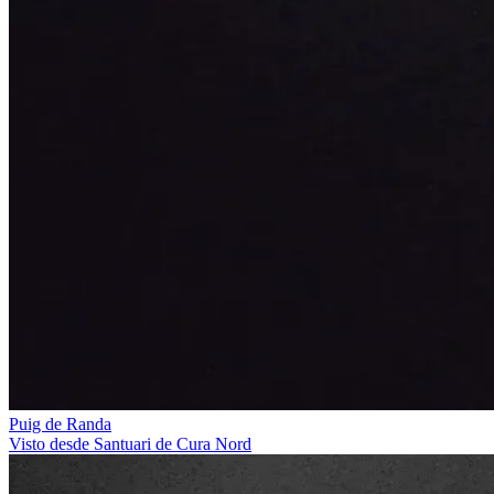
Puig de Randa
Visto desde Santuari de Cura Nord