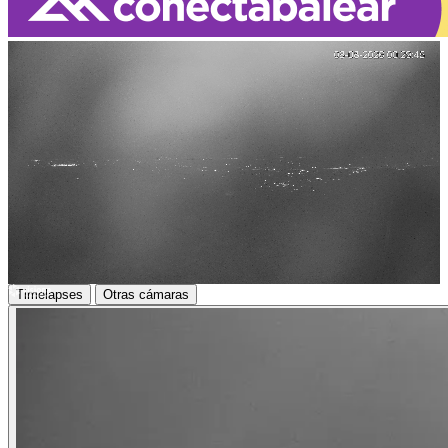
Loaded
:
100.00%
Timelapses
Otras cámaras