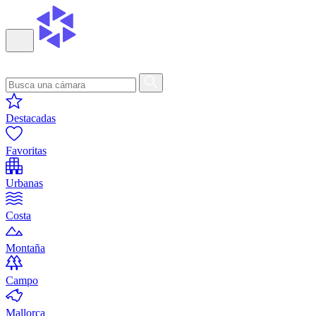
Destacadas
Favoritas
Urbanas
Costa
Montaña
Campo
Mallorca