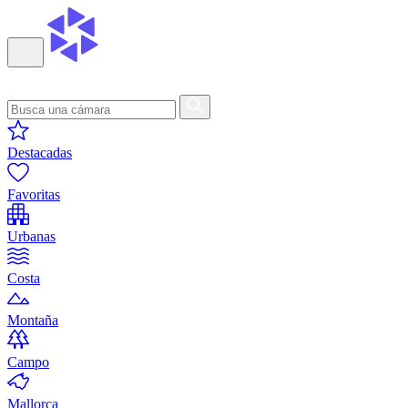
Destacadas
Favoritas
Urbanas
Costa
Montaña
Campo
Mallorca